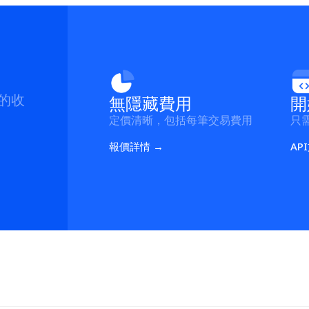
的收
無隱藏費用
開
定價清晰，包括每筆交易費用
只需
報價詳情 →
AP