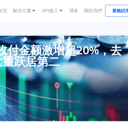
首頁
解決方案
API接入
博客
關於我們
業務試
收付金额激增超20%，去
比重跃居第二